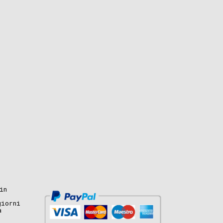
in
giorni
a