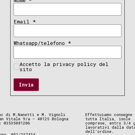
Nome
*
Email
*
Whatsapp/telefono
*
Accetto la privacy policy del
sito
Invia
nc di M.Nanetti e M. Vignoli
Effettuiamo consegne 
an Vitale 9/a – 40125 Bologna
tutta Italia, isole
: 03535081206
comprese, entro 3/4 
lavorativi dalla dat
dell’ordine.
ono. 051/237434