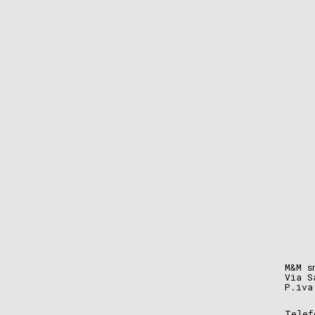
M&M s
Via S
P.iva
Telef