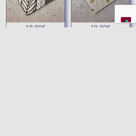
19,90
€
19,90
€
QUADERNO CUCITO 15 X
QUADERNO CUCITO 15 X
15 – 32 PAGINE – FOGLIE
15 – 32 PAGINE – GINKGO
Disponibile
Esaurito