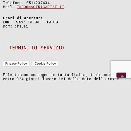
Telefono. 051/237434
Mail.
INFO@MASTRICARTAI.IT
Orari di apertura
Lun – Sab: 10.00 – 19.00
Dom: chiusi
TERMINI DI SERVIZIO
Privacy Policy
Cookie Policy
Effettuiamo consegne in tutta Italia, isole comprese,
entro 3/4 giorni lavorativi dalla data dell’ordine.
La consegna è gratuita per ordini superiori a 119
euro
In alternativa potrai venire in negozio a ritirare il
tuo ordine