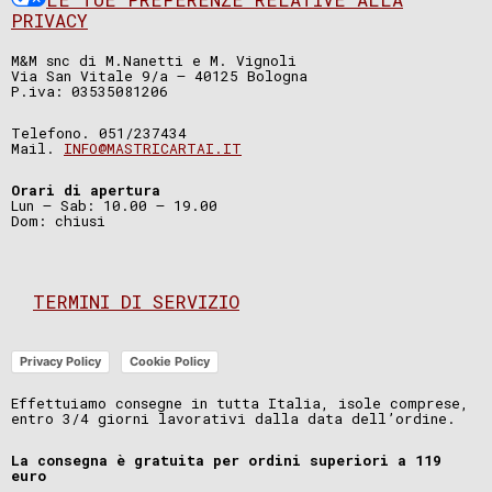
PRIVACY
M&M snc di M.Nanetti e M. Vignoli
Via San Vitale 9/a – 40125 Bologna
P.iva: 03535081206
Telefono. 051/237434
Mail.
INFO@MASTRICARTAI.IT
Orari di apertura
Lun – Sab: 10.00 – 19.00
Dom: chiusi
TERMINI DI SERVIZIO
Privacy Policy
Cookie Policy
Effettuiamo consegne in tutta Italia, isole comprese,
entro 3/4 giorni lavorativi dalla data dell’ordine.
La consegna è gratuita per ordini superiori a 119
euro