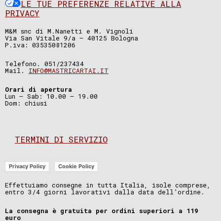
LE TUE PREFERENZE RELATIVE ALLA
PRIVACY
M&M snc di M.Nanetti e M. Vignoli
Via San Vitale 9/a – 40125 Bologna
P.iva: 03535081206
Telefono. 051/237434
Mail.
INFO@MASTRICARTAI.IT
Orari di apertura
Lun – Sab: 10.00 – 19.00
Dom: chiusi
TERMINI DI SERVIZIO
Privacy Policy
Cookie Policy
Effettuiamo consegne in tutta Italia, isole comprese,
entro 3/4 giorni lavorativi dalla data dell’ordine.
La consegna è gratuita per ordini superiori a 119
euro