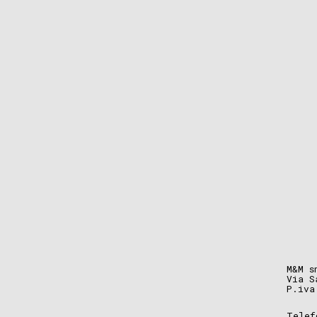
M&M s
Via S
P.iva
Telef