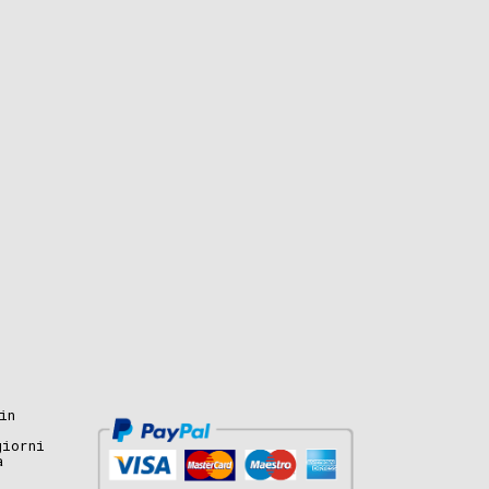
in
giorni
a