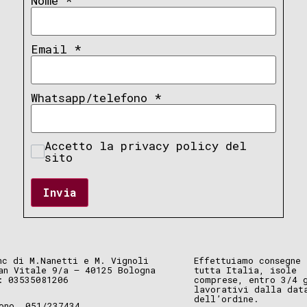
Nome
*
Email
*
Whatsapp/telefono
*
Accetto la privacy policy del
sito
Invia
nc di M.Nanetti e M. Vignoli
Effettuiamo consegne 
an Vitale 9/a – 40125 Bologna
tutta Italia, isole
: 03535081206
comprese, entro 3/4 
lavorativi dalla dat
dell’ordine.
ono. 051/237434