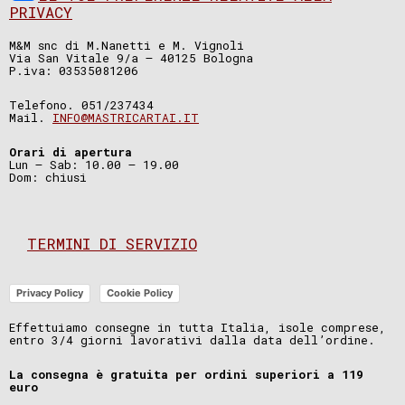
PRIVACY
M&M snc di M.Nanetti e M. Vignoli
Via San Vitale 9/a – 40125 Bologna
P.iva: 03535081206
Telefono. 051/237434
Mail.
INFO@MASTRICARTAI.IT
Orari di apertura
Lun – Sab: 10.00 – 19.00
Dom: chiusi
TERMINI DI SERVIZIO
Privacy Policy
Cookie Policy
Effettuiamo consegne in tutta Italia, isole comprese,
entro 3/4 giorni lavorativi dalla data dell’ordine.
La consegna è gratuita per ordini superiori a 119
euro