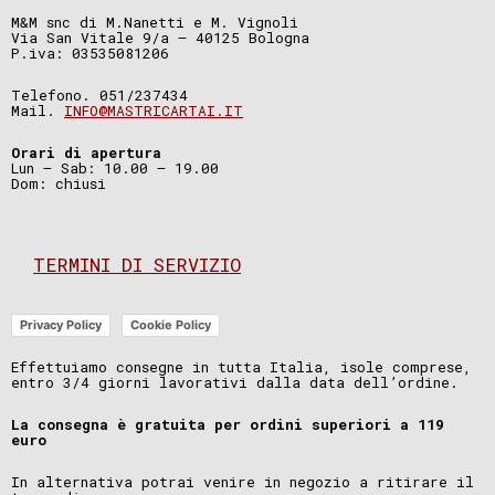
M&M snc di M.Nanetti e M. Vignoli
Via San Vitale 9/a – 40125 Bologna
P.iva: 03535081206
Telefono. 051/237434
Mail.
INFO@MASTRICARTAI.IT
Orari di apertura
Lun – Sab: 10.00 – 19.00
Dom: chiusi
TERMINI DI SERVIZIO
Privacy Policy
Cookie Policy
Effettuiamo consegne in tutta Italia, isole comprese,
entro 3/4 giorni lavorativi dalla data dell’ordine.
La consegna è gratuita per ordini superiori a 119
euro
In alternativa potrai venire in negozio a ritirare il