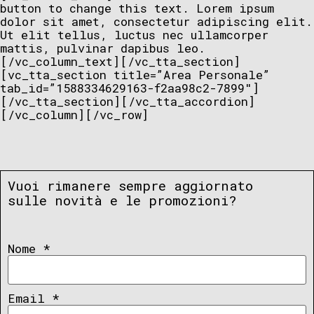
button to change this text. Lorem ipsum
dolor sit amet, consectetur adipiscing elit.
Ut elit tellus, luctus nec ullamcorper
mattis, pulvinar dapibus leo.
[/vc_column_text][/vc_tta_section]
[vc_tta_section title=”Area Personale”
tab_id=”1588334629163-f2aa98c2-7899″]
[/vc_tta_section][/vc_tta_accordion]
[/vc_column][/vc_row]
Vuoi rimanere sempre aggiornato
sulle novità e le promozioni?
Nome
*
Email
*