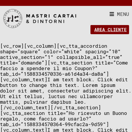
MENU
AREA CLIENTE
[vc_row][vc_column][vc_tta_accordion
shape=”square” color=”white” spacing=”10″
active_section=”1″ collapsible_all=”true”
title=”domande”][vc_tta_section title=”Come
faccio a spendere il mio Coupon?”
tab_id=”1588334570336-a61d4a34-da8a”]
[vc_column_text]I am text block. Click edit
button to change this text. Lorem ipsum
dolor sit amet, consectetur adipiscing elit.
Ut elit tellus, luctus nec ullamcorper
mattis, pulvinar dapibus leo.
[/vc_column_text][/vc_tta_section]
[vc_tta_section title=”Ho ricevuto un Buono
regalo, come faccio ad usarlo?”
tab_id=”1588334570364-99cfac2a-9d59″]
[vc_column_text]I am text block. Click edit