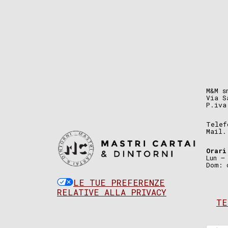
M&M s
Via S
P.iva
Telef
Mail
Orari
Lun –
Dom: 
LE TUE PREFERENZE
RELATIVE ALLA PRIVACY
TE