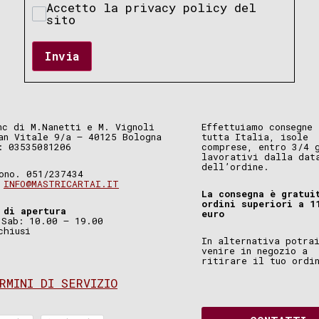
Accetto la privacy policy del
sito
Invia
nc di M.Nanetti e M. Vignoli
Effettuiamo consegne 
an Vitale 9/a – 40125 Bologna
tutta Italia, isole
: 03535081206
comprese, entro 3/4 
lavorativi dalla dat
dell’ordine.
ono. 051/237434
.
INFO@MASTRICARTAI.IT
La consegna è gratui
ordini superiori a 1
 di apertura
euro
 Sab: 10.00 – 19.00
chiusi
In alternativa potra
venire in negozio a
ritirare il tuo ordi
RMINI DI SERVIZIO