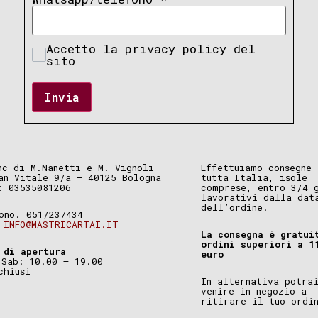
Accetto la privacy policy del
sito
Invia
nc di M.Nanetti e M. Vignoli
Effettuiamo consegne 
an Vitale 9/a – 40125 Bologna
tutta Italia, isole
: 03535081206
comprese, entro 3/4 
lavorativi dalla dat
dell’ordine.
ono. 051/237434
.
INFO@MASTRICARTAI.IT
La consegna è gratui
ordini superiori a 1
 di apertura
euro
 Sab: 10.00 – 19.00
chiusi
In alternativa potra
venire in negozio a
ritirare il tuo ordi