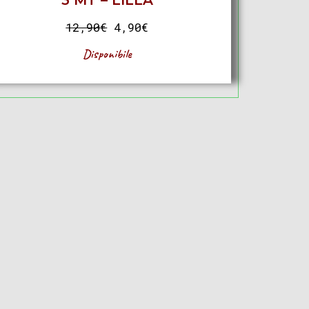
3 MT – LILLA
12,90
€
4,90
€
Disponibile