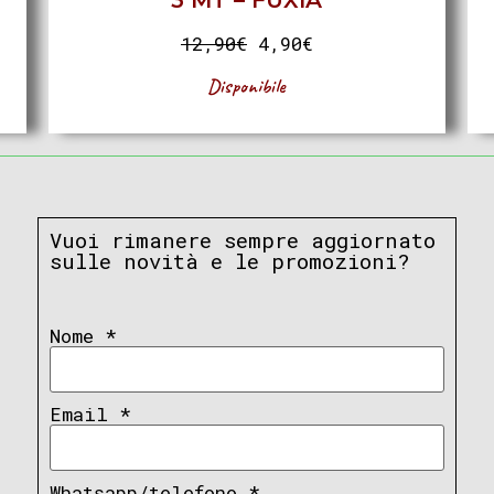
3 MT – FUXIA
12,90
€
4,90
€
Disponibile
Vuoi rimanere sempre aggiornato
sulle novità e le promozioni?
Nome
*
Email
*
Whatsapp/telefono
*