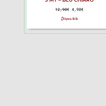
3 MT – BLU CHIARO
12,90
€
4,90
€
Disponibile