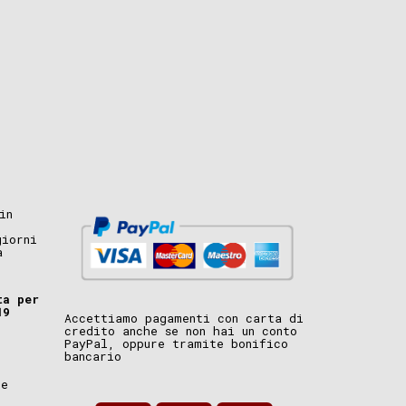
in
giorni
a
ta per
19
Accettiamo pagamenti con carta di
credito anche se non hai un conto
PayPal, oppure tramite bonifico
bancario
i
ne