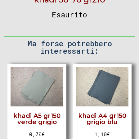
Esaurito
Ma forse potrebbero
interessarti:
khadi A5 gr150
khadi A4 gr150
verde grigio
grigio blu
0,70
€
1,10
€