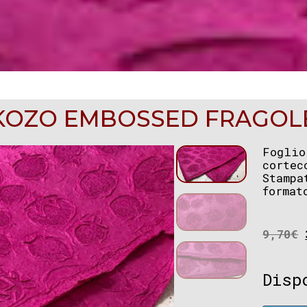
KOZO EMBOSSED FRAGOL
Foglio
cortec
Stamp
format
9,70
€
Disp