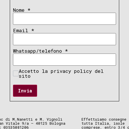
Nome
*
Email
*
Whatsapp/telefono
*
Accetto la privacy policy del
sito
Invia
nc di M.Nanetti e M. Vignoli
Effettuiamo consegne 
an Vitale 9/a – 40125 Bologna
tutta Italia, isole
: 03535081206
comprese, entro 3/4 