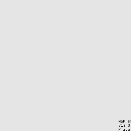
M&M s
Via S
P.iva