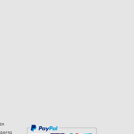
in
giorni