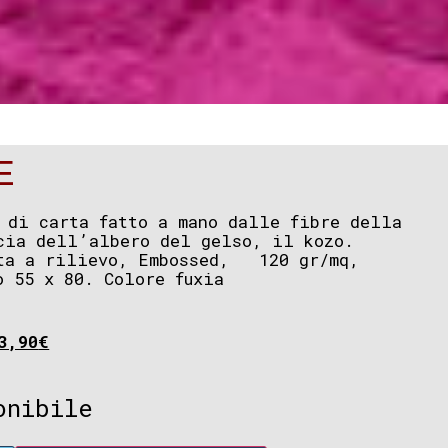
E
 di carta fatto a mano dalle fibre della
cia dell’albero del gelso, il kozo.
ata a rilievo, Embossed, 120 gr/mq,
o 55 x 80. Colore fuxia
3,90
€
onibile