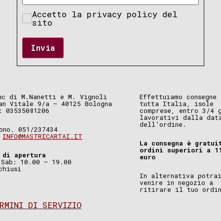
Accetto la privacy policy del
sito
Invia
nc di M.Nanetti e M. Vignoli
Effettuiamo consegne 
an Vitale 9/a – 40125 Bologna
tutta Italia, isole
: 03535081206
comprese, entro 3/4 
lavorativi dalla dat
dell’ordine.
ono. 051/237434
.
INFO@MASTRICARTAI.IT
La consegna è gratui
ordini superiori a 1
 di apertura
euro
 Sab: 10.00 – 19.00
chiusi
In alternativa potra
venire in negozio a
ritirare il tuo ordi
RMINI DI SERVIZIO