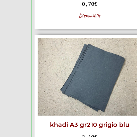
0,70
€
Disponibile
khadi A3 gr210 grigio blu
2,10
€