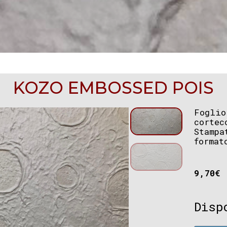
KOZO EMBOSSED POIS
Foglio
cortec
Stamp
format
9,70
€
Disp