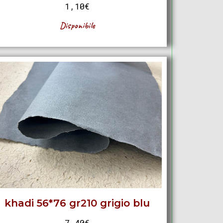
1,10
€
Disponibile
khadi 56*76 gr210 grigio blu
7,40
€