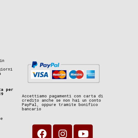
in
giorni
a
ta per
19
Accettiamo pagamenti con carta di
credito anche se non hai un conto
PayPal, oppure tramite bonifico
bancario
i
ne