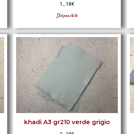
1,10
€
Disponibile
khadi A3 gr210 verde grigio
2,10
€