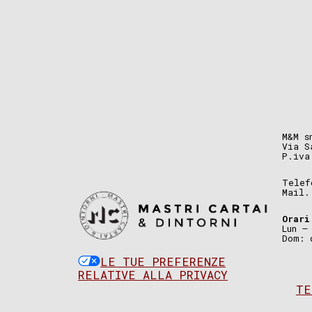
M&M s
Via S
P.iva
Telef
Mail
Orari
Lun –
Dom: 
LE TUE PREFERENZE
RELATIVE ALLA PRIVACY
TE