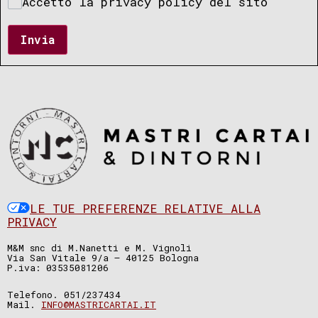
Accetto la privacy policy del sito
Invia
LE TUE PREFERENZE RELATIVE ALLA
PRIVACY
M&M snc di M.Nanetti e M. Vignoli
Via San Vitale 9/a – 40125 Bologna
P.iva: 03535081206
Telefono. 051/237434
Mail.
INFO@MASTRICARTAI.IT