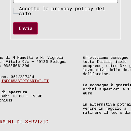
Accetto la privacy policy del
sito
Invia
nc di M.Nanetti e M. Vignoli
Effettuiamo consegne 
an Vitale 9/a – 40125 Bologna
tutta Italia, isole
: 03535081206
comprese, entro 3/4 
lavorativi dalla dat
dell’ordine.
ono. 051/237434
.
INFO@MASTRICARTAI.IT
La consegna è gratui
ordini superiori a 1
 di apertura
euro
 Sab: 10.00 – 19.00
chiusi
In alternativa potra
venire in negozio a
ritirare il tuo ordi
RMINI DI SERVIZIO