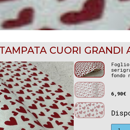
STAMPATA CUORI GRANDI 
Foglio
serigr
fondo 
6,90
€
Disp