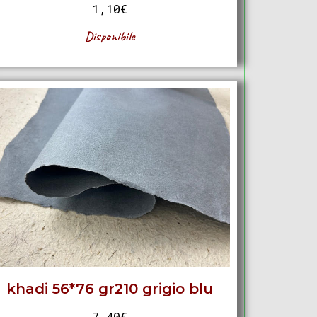
1,10
€
Disponibile
khadi 56*76 gr210 grigio blu
7,40
€