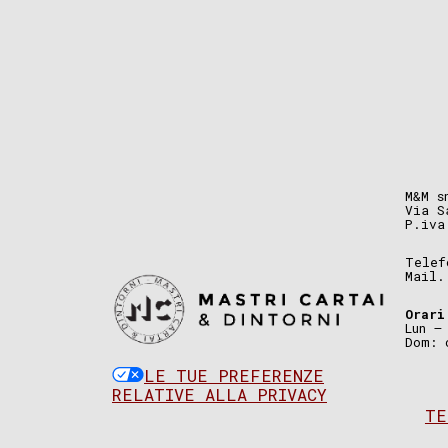
M&M s
Via S
P.iva
Telef
Mail
Orari
Lun –
Dom: 
LE TUE PREFERENZE
RELATIVE ALLA PRIVACY
TE