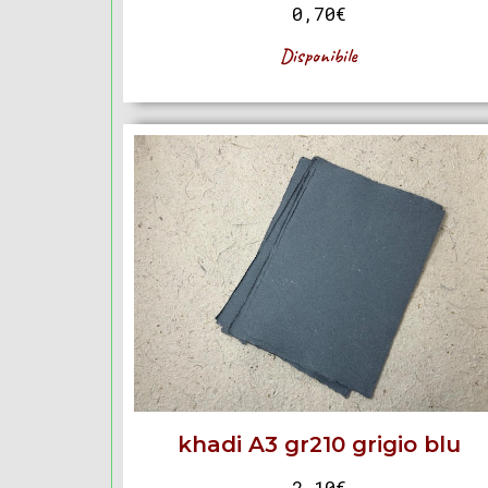
0,70
€
Disponibile
khadi A3 gr210 grigio blu
2,10
€