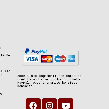
in
giorni
a
ta per
19
Accettiamo pagamenti con carta di
credito anche se non hai un conto
PayPal, oppure tramite bonifico
bancario
i
ne