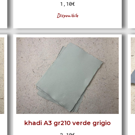
1,10
€
Disponibile
khadi A3 gr210 verde grigio
2,10
€