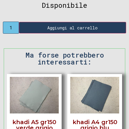
Disponibile
Aggiungi al carrello
Ma forse potrebbero
interessarti:
khadi A5 gr150
khadi A4 gr150
verde grigio
grigio blu