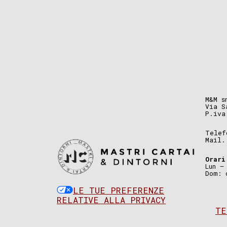
M&M s
Via S
P.iva
Telef
Mail
Orari
Lun –
Dom: 
LE TUE PREFERENZE
RELATIVE ALLA PRIVACY
TE