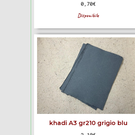
0,70
€
Disponibile
khadi A3 gr210 grigio blu
2,10
€