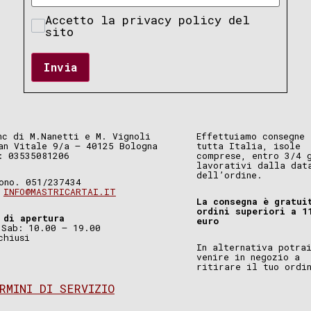
Accetto la privacy policy del
sito
Invia
nc di M.Nanetti e M. Vignoli
Effettuiamo consegne 
an Vitale 9/a – 40125 Bologna
tutta Italia, isole
: 03535081206
comprese, entro 3/4 
lavorativi dalla dat
dell’ordine.
ono. 051/237434
.
INFO@MASTRICARTAI.IT
La consegna è gratui
ordini superiori a 1
 di apertura
euro
 Sab: 10.00 – 19.00
chiusi
In alternativa potra
venire in negozio a
ritirare il tuo ordi
RMINI DI SERVIZIO