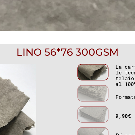
LINO 56*76 300GSM
La car
le tec
telaio
al 100
Format
9,90
€