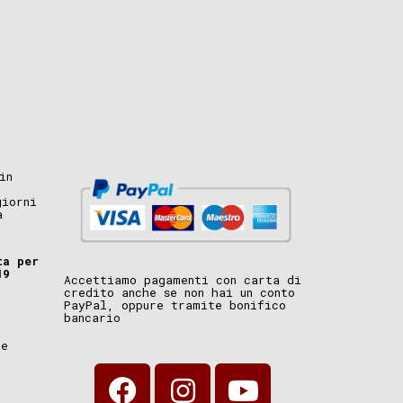
in
giorni
a
ta per
19
Accettiamo pagamenti con carta di
credito anche se non hai un conto
PayPal, oppure tramite bonifico
bancario
i
ne