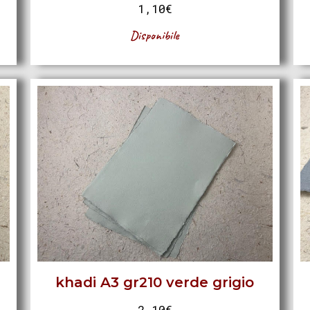
1,10
€
Disponibile
khadi A3 gr210 verde grigio
2,10
€