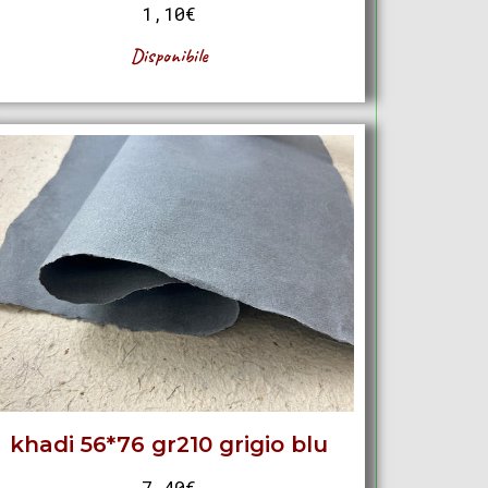
1,10
€
Disponibile
khadi 56*76 gr210 grigio blu
7,40
€