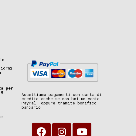
in
giorni
a
ta per
19
Accettiamo pagamenti con carta di
credito anche se non hai un conto
PayPal, oppure tramite bonifico
bancario
i
ne