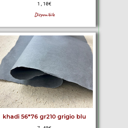
1,10
€
Disponibile
khadi 56*76 gr210 grigio blu
7,40
€