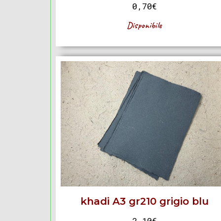
0,70
€
Disponibile
khadi A3 gr210 grigio blu
2,10
€