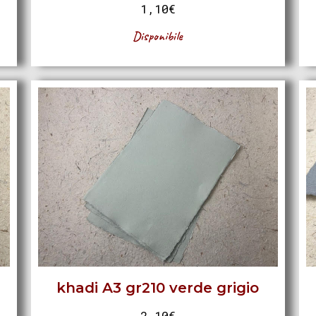
1,10
€
Disponibile
khadi A3 gr210 verde grigio
2,10
€