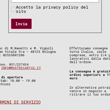
Accetto la privacy policy del
sito
Invia
nc di M.Nanetti e M. Vignoli
Effettuiamo consegne 
an Vitale 9/a – 40125 Bologna
tutta Italia, isole
: 03535081206
comprese, entro 3/4 
lavorativi dalla dat
dell’ordine.
ono. 051/237434
.
INFO@MASTRICARTAI.IT
La consegna è gratui
ordini superiori a 1
 di apertura
euro
 Sab: 10.00 – 19.00
chiusi
In alternativa potra
venire in negozio a
ritirare il tuo ordi
RMINI DI SERVIZIO