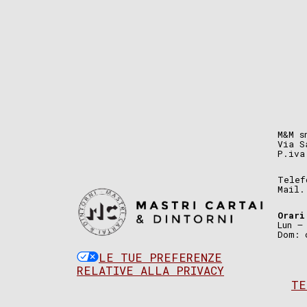
M&M s
Via S
P.iva
Telef
Mail
Orari
Lun –
Dom: 
LE TUE PREFERENZE
RELATIVE ALLA PRIVACY
TE