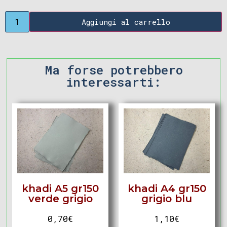
Aggiungi al carrello
Ma forse potrebbero
interessarti:
khadi A5 gr150
khadi A4 gr150
verde grigio
grigio blu
0,70
€
1,10
€