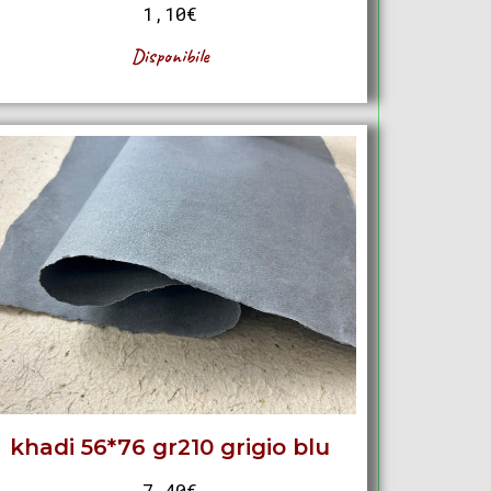
1,10
€
Disponibile
khadi 56*76 gr210 grigio blu
7,40
€