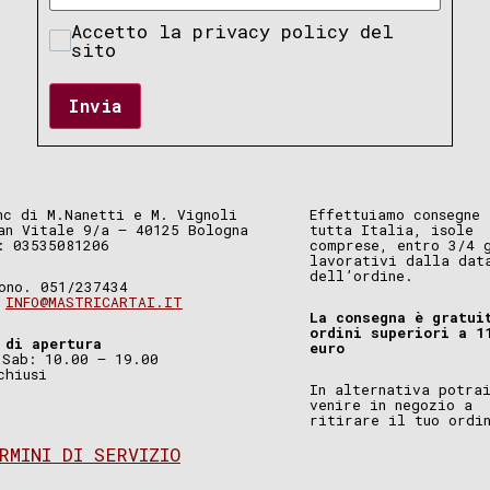
Accetto la privacy policy del
sito
Invia
nc di M.Nanetti e M. Vignoli
Effettuiamo consegne 
an Vitale 9/a – 40125 Bologna
tutta Italia, isole
: 03535081206
comprese, entro 3/4 
lavorativi dalla dat
dell’ordine.
ono. 051/237434
.
INFO@MASTRICARTAI.IT
La consegna è gratui
ordini superiori a 1
 di apertura
euro
 Sab: 10.00 – 19.00
chiusi
In alternativa potra
venire in negozio a
ritirare il tuo ordi
RMINI DI SERVIZIO