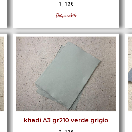
1,10
€
Disponibile
khadi A3 gr210 verde grigio
2,10
€