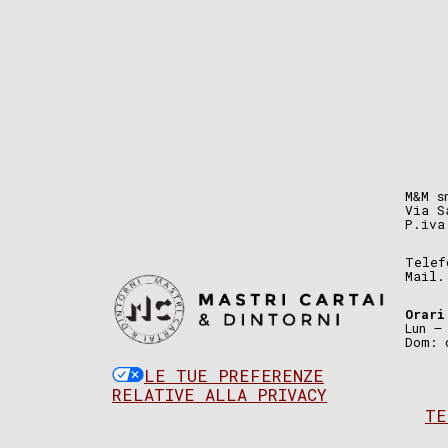
M&M s
Via S
P.iva
Telef
Mail
Orari
Lun –
Dom: 
LE TUE PREFERENZE
RELATIVE ALLA PRIVACY
TE