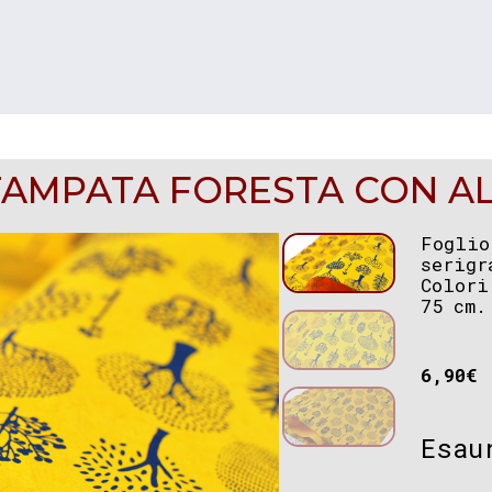
TAMPATA FORESTA CON AL
Foglio
serigr
Colori
75 cm.
6,90
€
Esau