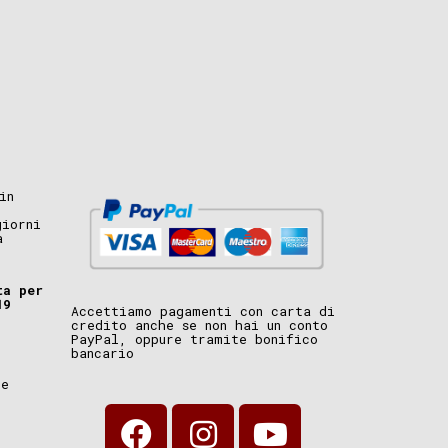
in
giorni
a
ta per
19
Accettiamo pagamenti con carta di
credito anche se non hai un conto
PayPal, oppure tramite bonifico
bancario
i
ne