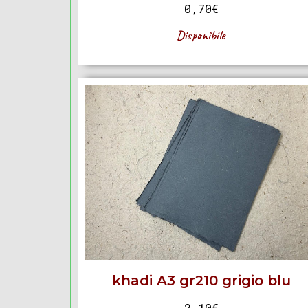
0,70
€
Disponibile
khadi A3 gr210 grigio blu
2,10
€