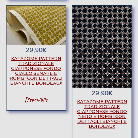
29,90
€
KATAZOME PATTERN
TRADIZIONALE
GIAPPONESE FONDO
GIALLO SENAPE E
ROMBI CON DETTAGLI
BIANCHI E BORDEAUX
29,90
€
Disponibile
KATAZOME PATTERN
TRADIZIONALE
GIAPPONESE FONDO
NERO E ROMBI CON
DETTAGLI BIANCHI E
BORDEAUX