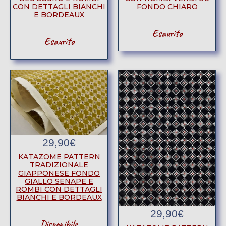
CON DETTAGLI BIANCHI
FONDO CHIARO
E BORDEAUX
Esaurito
Esaurito
29,90
€
KATAZOME PATTERN
TRADIZIONALE
GIAPPONESE FONDO
GIALLO SENAPE E
ROMBI CON DETTAGLI
BIANCHI E BORDEAUX
29,90
€
Disponibile