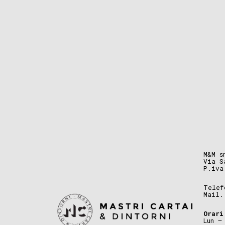
M&M s
Via S
P.iva
Telef
Mail
Orari
Lun –