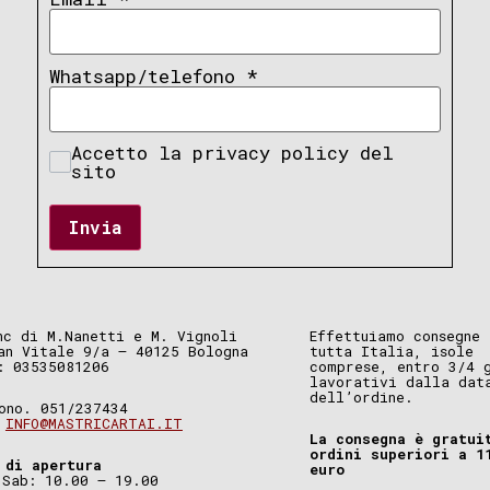
Whatsapp/telefono
*
Accetto la privacy policy del
sito
Invia
nc di M.Nanetti e M. Vignoli
Effettuiamo consegne 
an Vitale 9/a – 40125 Bologna
tutta Italia, isole
: 03535081206
comprese, entro 3/4 
lavorativi dalla dat
dell’ordine.
ono. 051/237434
.
INFO@MASTRICARTAI.IT
La consegna è gratui
ordini superiori a 1
 di apertura
euro
 Sab: 10.00 – 19.00