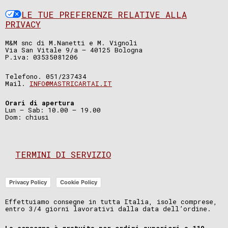
LE TUE PREFERENZE RELATIVE ALLA
PRIVACY
M&M snc di M.Nanetti e M. Vignoli
Via San Vitale 9/a – 40125 Bologna
P.iva: 03535081206
Telefono. 051/237434
Mail.
INFO@MASTRICARTAI.IT
Orari di apertura
Lun – Sab: 10.00 – 19.00
Dom: chiusi
TERMINI DI SERVIZIO
Privacy Policy
Cookie Policy
Effettuiamo consegne in tutta Italia, isole comprese,
entro 3/4 giorni lavorativi dalla data dell’ordine.