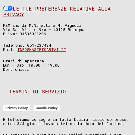
LE TUE PREFERENZE RELATIVE ALLA
PRIVACY
M&M snc di M.Nanetti e M. Vignoli
Via San Vitale 9/a – 40125 Bologna
P.iva: 03535081206
Telefono. 051/237434
Mail.
INFO@MASTRICARTAI.IT
Orari di apertura
Lun – Sab: 10.00 – 19.00
Dom: chiusi
TERMINI DI SERVIZIO
Privacy Policy
Cookie Policy
Effettuiamo consegne in tutta Italia, isole comprese,
entro 3/4 giorni lavorativi dalla data dell’ordine.