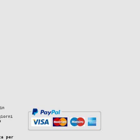
in
giorni
a
ta per