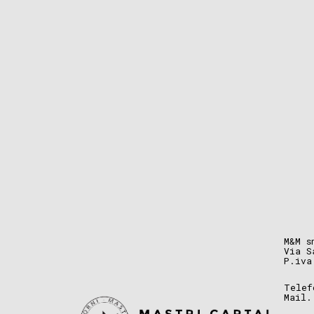
M&M s
Via S
P.iva
Telef
Mail