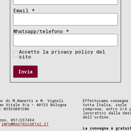
Email
*
Whatsapp/telefono
*
Accetto la privacy policy del
sito
Invia
nc di M.Nanetti e M. Vignoli
Effettuiamo consegne 
an Vitale 9/a – 40125 Bologna
tutta Italia, isole
: 03535081206
comprese, entro 3/4 
lavorativi dalla dat
dell’ordine.
ono. 051/237434
.
INFO@MASTRICARTAI.IT
La consegna è gratui