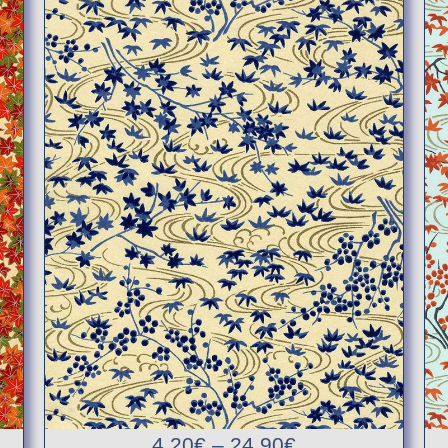
4,20
€
–
24,90
€