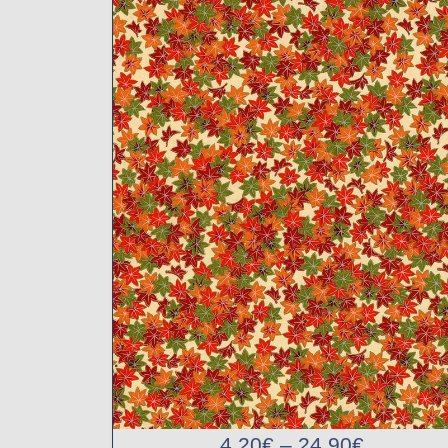
4,20
€
–
24,90
€