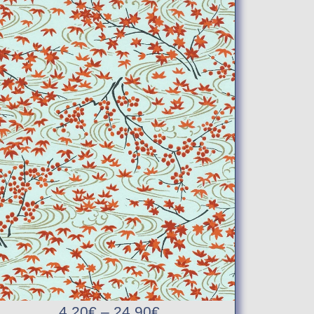
4,20
€
–
24,90
€