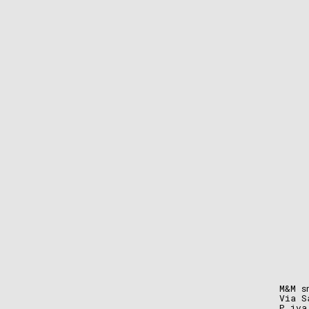
M&M s
Via S
P.iva