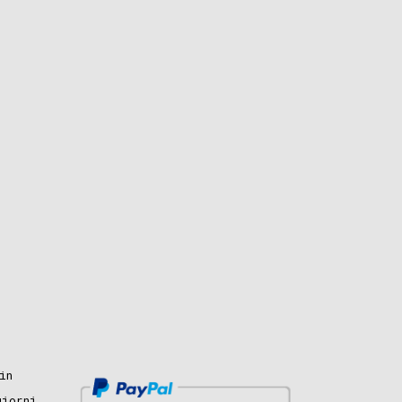
in
giorni