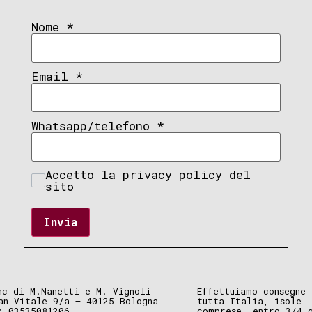
Nome
*
Email
*
Whatsapp/telefono
*
Accetto la privacy policy del
sito
Invia
nc di M.Nanetti e M. Vignoli
Effettuiamo consegne 
an Vitale 9/a – 40125 Bologna
tutta Italia, isole
: 03535081206
comprese, entro 3/4 