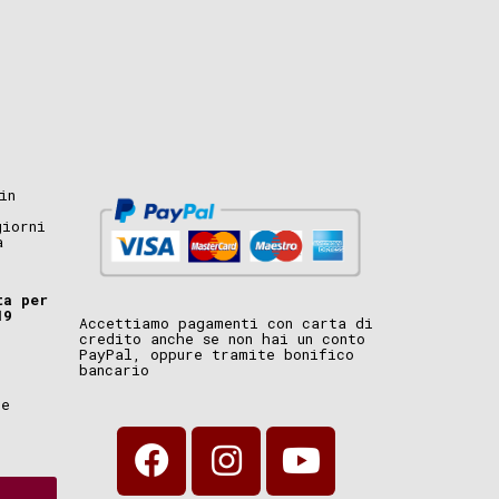
in
giorni
a
ta per
19
Accettiamo pagamenti con carta di
credito anche se non hai un conto
PayPal, oppure tramite bonifico
bancario
i
ne