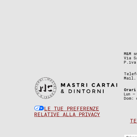
M&M s
Via S
P.iva
Telef
Mail
Orari
Lun –
Dom: 
LE TUE PREFERENZE
RELATIVE ALLA PRIVACY
TE