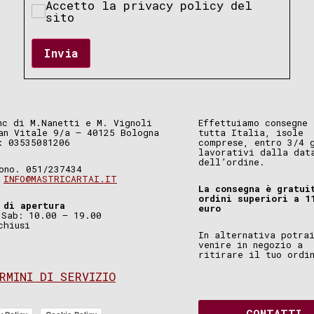
Accetto la privacy policy del
sito
Invia
nc di M.Nanetti e M. Vignoli
Effettuiamo consegne 
an Vitale 9/a – 40125 Bologna
tutta Italia, isole
: 03535081206
comprese, entro 3/4 
lavorativi dalla dat
dell’ordine.
ono. 051/237434
.
INFO@MASTRICARTAI.IT
La consegna è gratui
ordini superiori a 1
 di apertura
euro
 Sab: 10.00 – 19.00
chiusi
In alternativa potra
venire in negozio a
ritirare il tuo ordi
RMINI DI SERVIZIO
CONTATTI