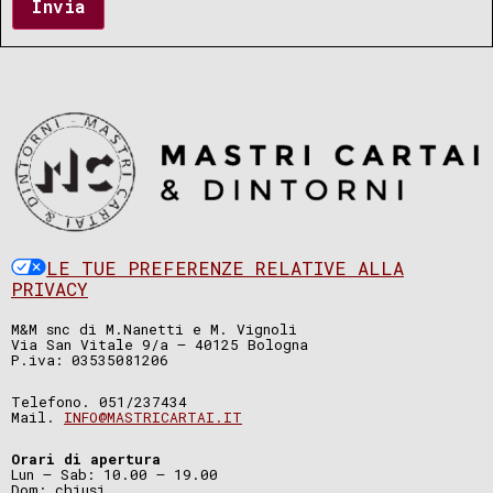
Invia
LE TUE PREFERENZE RELATIVE ALLA
PRIVACY
M&M snc di M.Nanetti e M. Vignoli
Via San Vitale 9/a – 40125 Bologna
P.iva: 03535081206
Telefono. 051/237434
Mail.
INFO@MASTRICARTAI.IT
Orari di apertura
Lun – Sab: 10.00 – 19.00
Dom: chiusi