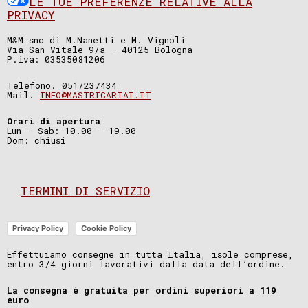
LE TUE PREFERENZE RELATIVE ALLA
PRIVACY
M&M snc di M.Nanetti e M. Vignoli
Via San Vitale 9/a – 40125 Bologna
P.iva: 03535081206
Telefono. 051/237434
Mail.
INFO@MASTRICARTAI.IT
Orari di apertura
Lun – Sab: 10.00 – 19.00
Dom: chiusi
TERMINI DI SERVIZIO
Privacy Policy
Cookie Policy
Effettuiamo consegne in tutta Italia, isole comprese,
entro 3/4 giorni lavorativi dalla data dell’ordine.
La consegna è gratuita per ordini superiori a 119
euro