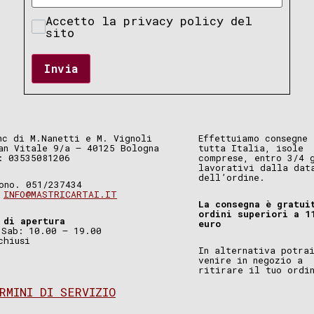
Accetto la privacy policy del
sito
Invia
nc di M.Nanetti e M. Vignoli
Effettuiamo consegne 
an Vitale 9/a – 40125 Bologna
tutta Italia, isole
: 03535081206
comprese, entro 3/4 
lavorativi dalla dat
dell’ordine.
ono. 051/237434
.
INFO@MASTRICARTAI.IT
La consegna è gratui
ordini superiori a 1
 di apertura
euro
 Sab: 10.00 – 19.00
chiusi
In alternativa potra
venire in negozio a
ritirare il tuo ordi
RMINI DI SERVIZIO