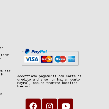
in
giorni
a
ta per
19
Accettiamo pagamenti con carta di
credito anche se non hai un conto
PayPal, oppure tramite bonifico
bancario
i
ne