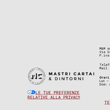
M&M s
Via S
P.iva
Telef
Mail
Orari
Lun –
Dom: 
LE TUE PREFERENZE
RELATIVE ALLA PRIVACY
TE