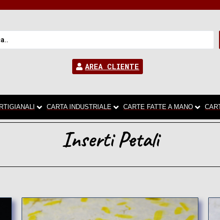
AREA CLIENTE
RTIGIANALI
CARTA INDUSTRIALE
CARTE FATTE A MANO
CAR
Inserti Petali