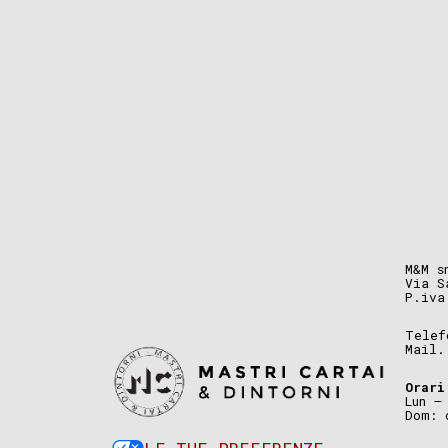
M&M s
Via S
P.iva
Telef
Mail
Orari
Lun –
Dom: 