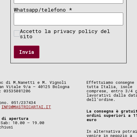
Whatsapp/telefono
*
Accetto la privacy policy del
sito
Invia
nc di M.Nanetti e M. Vignoli
Effettuiamo consegne 
an Vitale 9/a – 40125 Bologna
tutta Italia, isole
: 03535081206
comprese, entro 3/4 
lavorativi dalla dat
dell’ordine.
ono. 051/237434
.
INFO@MASTRICARTAI.IT
La consegna è gratui
ordini superiori a 1
 di apertura
euro
 Sab: 10.00 – 19.00
chiusi
In alternativa potra
venire in negozio a