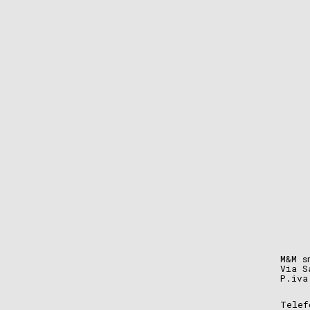
M&M s
Via S
P.iva
Telef