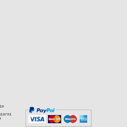
in
giorni
a