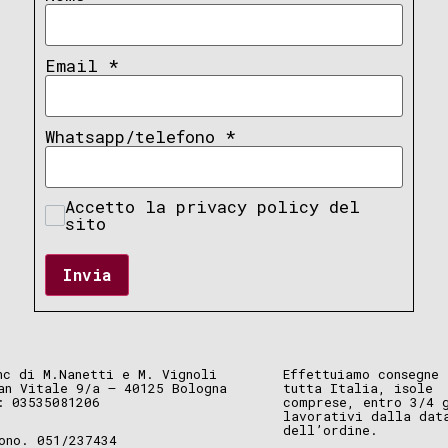
Email
*
Whatsapp/telefono
*
Accetto la privacy policy del
sito
Invia
nc di M.Nanetti e M. Vignoli
Effettuiamo consegne 
an Vitale 9/a – 40125 Bologna
tutta Italia, isole
: 03535081206
comprese, entro 3/4 
lavorativi dalla dat
dell’ordine.
ono. 051/237434