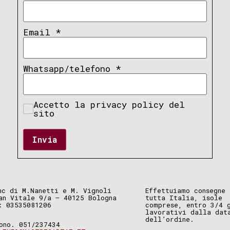
Email
*
Whatsapp/telefono
*
Accetto la privacy policy del
sito
Invia
nc di M.Nanetti e M. Vignoli
Effettuiamo consegne 
an Vitale 9/a – 40125 Bologna
tutta Italia, isole
: 03535081206
comprese, entro 3/4 
lavorativi dalla dat
dell’ordine.
ono. 051/237434