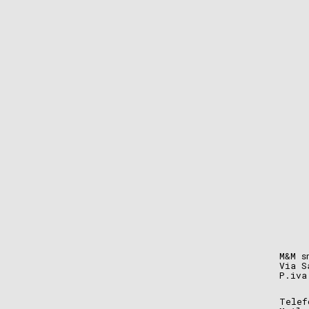
M&M s
Via S
P.iva
Telef