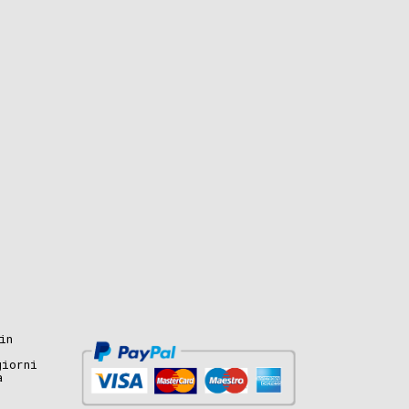
in
giorni
a