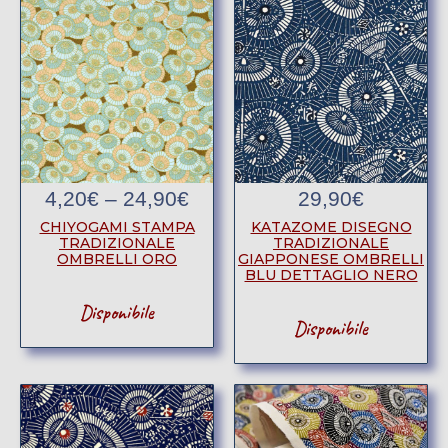
4,20
€
–
24,90
€
29,90
€
CHIYOGAMI STAMPA
KATAZOME DISEGNO
TRADIZIONALE
TRADIZIONALE
OMBRELLI ORO
GIAPPONESE OMBRELLI
BLU DETTAGLIO NERO
Disponibile
Disponibile