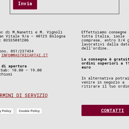
Invia
nc di M.Nanetti e M. Vignoli
Effettuiamo consegne 
an Vitale 9/a – 40125 Bologna
tutta Italia, isole
: 03535081206
comprese, entro 3/4 
lavorativi dalla dat
dell’ordine.
ono. 051/237434
.
INFO@MASTRICARTAI.IT
La consegna è gratui
ordini superiori a 1
 di apertura
euro
 Sab: 10.00 – 19.00
chiusi
In alternativa potra
venire in negozio a
ritirare il tuo ordi
RMINI DI SERVIZIO
CONTATTI
y Policy
Cookie Policy