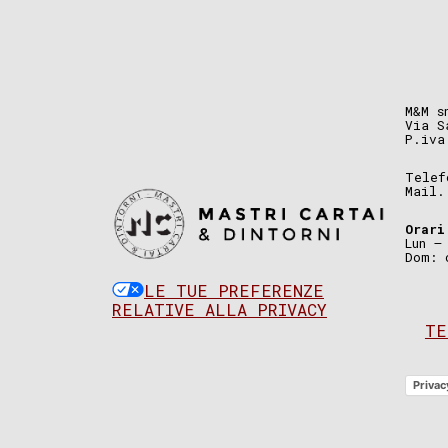
M&M s
Via S
P.iva
Telef
Mail
Orari
Lun –
Dom: 
LE TUE PREFERENZE
RELATIVE ALLA PRIVACY
TE
Privac