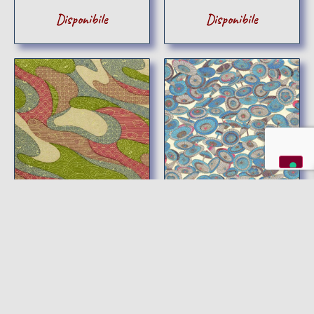
Disponibile
Disponibile
4,20
€
–
24,90
€
4,20
€
–
24,90
€
CHIYOGAMI STAMPA
CHIYOGAMI STAMPA
TRADIZIONALE
TRADIZIONALE
MULTIPATTERN E
OMBRELLI AZZURRI
MULTICOLOR