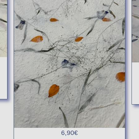
6,90
€