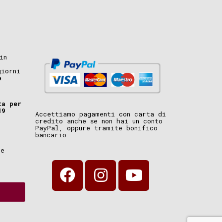
in
giorni
a
ta per
19
Accettiamo pagamenti con carta di
credito anche se non hai un conto
PayPal, oppure tramite bonifico
bancario
i
ne