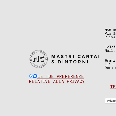
M&M s
Via S
P.iva
Telef
Mail
Orari
Lun –
Dom: 
LE TUE PREFERENZE
RELATIVE ALLA PRIVACY
TE
Privac