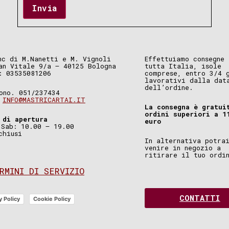
Invia
nc di M.Nanetti e M. Vignoli
Effettuiamo consegne 
an Vitale 9/a – 40125 Bologna
tutta Italia, isole
: 03535081206
comprese, entro 3/4 
lavorativi dalla dat
dell’ordine.
ono. 051/237434
.
INFO@MASTRICARTAI.IT
La consegna è gratui
ordini superiori a 1
 di apertura
euro
 Sab: 10.00 – 19.00
chiusi
In alternativa potra
venire in negozio a
ritirare il tuo ordi
RMINI DI SERVIZIO
CONTATTI
y Policy
Cookie Policy