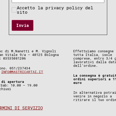
Accetto la privacy policy del
sito
Invia
nc di M.Nanetti e M. Vignoli
Effettuiamo consegne 
an Vitale 9/a – 40125 Bologna
tutta Italia, isole
: 03535081206
comprese, entro 3/4 
lavorativi dalla dat
dell’ordine.
ono. 051/237434
.
INFO@MASTRICARTAI.IT
La consegna è gratui
ordini superiori a 1
 di apertura
euro
 Sab: 10.00 – 19.00
chiusi
In alternativa potra
venire in negozio a
ritirare il tuo ordi
RMINI DI SERVIZIO