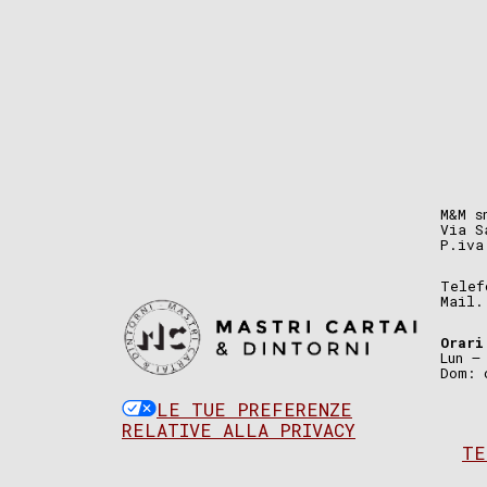
M&M s
Via S
P.iva
Telef
Mail
Orari
Lun –
Dom: 
LE TUE PREFERENZE
RELATIVE ALLA PRIVACY
TE