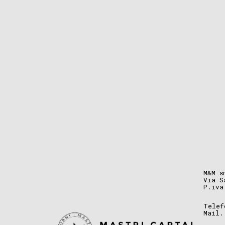
M&M s
Via S
P.iva
Telef
Mail