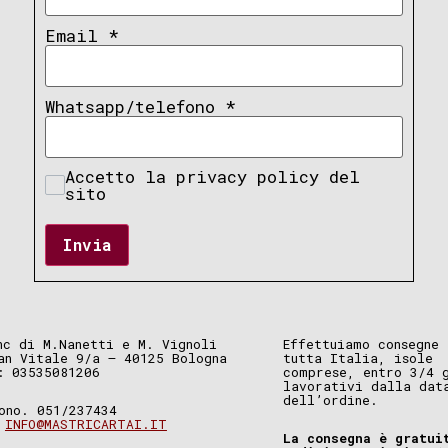
Email
*
Whatsapp/telefono
*
Accetto la privacy policy del
sito
Invia
nc di M.Nanetti e M. Vignoli
Effettuiamo consegne 
an Vitale 9/a – 40125 Bologna
tutta Italia, isole
: 03535081206
comprese, entro 3/4 
lavorativi dalla dat
dell’ordine.
ono. 051/237434
.
INFO@MASTRICARTAI.IT
La consegna è gratui