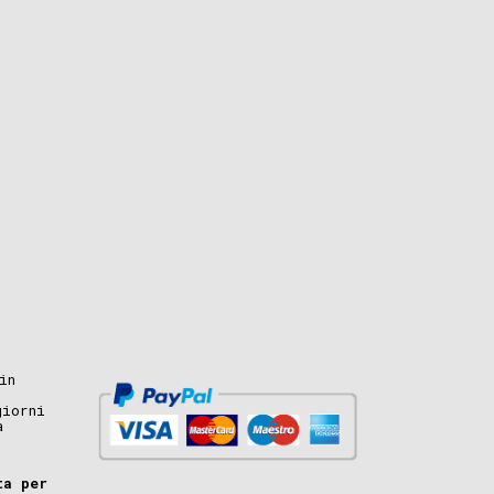
in
giorni
a
ta per