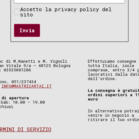
Accetto la privacy policy del
sito
Invia
nc di M.Nanetti e M. Vignoli
Effettuiamo consegne 
an Vitale 9/a – 40125 Bologna
tutta Italia, isole
: 03535081206
comprese, entro 3/4 
lavorativi dalla dat
dell’ordine.
ono. 051/237434
.
INFO@MASTRICARTAI.IT
La consegna è gratui
ordini superiori a 1
 di apertura
euro
 Sab: 10.00 – 19.00
chiusi
In alternativa potra
venire in negozio a
ritirare il tuo ordi
RMINI DI SERVIZIO