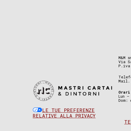
M&M s
Via S
P.iva
Telef
Mail
Orari
Lun –
Dom: 
LE TUE PREFERENZE
RELATIVE ALLA PRIVACY
TE