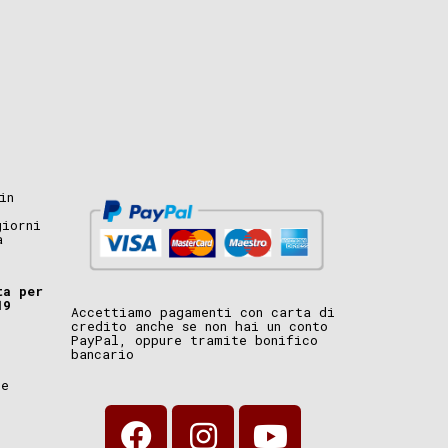
in
giorni
a
ta per
19
Accettiamo pagamenti con carta di
credito anche se non hai un conto
PayPal, oppure tramite bonifico
bancario
i
ne