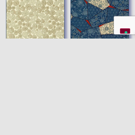
4,20
€
–
24,90
€
4,20
€
–
24,90
€
CHIYOGAMI STAMPA
CHIYOGAMI STAMPA
MULTI FIORE ORO
MULTIPATTERN
TRADIZIONALE
Disponibile
Disponibile