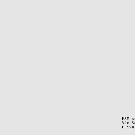
M&M s
Via S
P.iva