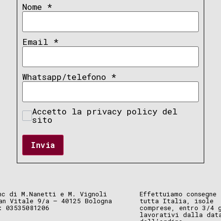
Nome
*
Email
*
Whatsapp/telefono
*
Accetto la privacy policy del
sito
Invia
nc di M.Nanetti e M. Vignoli
Effettuiamo consegne 
an Vitale 9/a – 40125 Bologna
tutta Italia, isole
: 03535081206
comprese, entro 3/4 
lavorativi dalla dat