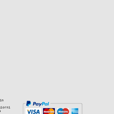
in
giorni
a