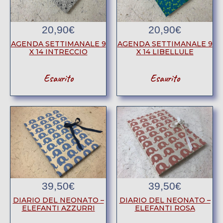
20,90
€
20,90
€
AGENDA SETTIMANALE 9
AGENDA SETTIMANALE 9
X 14 INTRECCIO
X 14 LIBELLULE
Esaurito
Esaurito
39,50
€
39,50
€
DIARIO DEL NEONATO –
DIARIO DEL NEONATO –
ELEFANTI AZZURRI
ELEFANTI ROSA