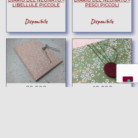
DIARIO DEL NEONATO –
DIARIO DEL NEONATO –
LIBELLULE PICCOLE
PESCI PICCOLI
Disponibile
Disponibile
39,50
€
43,90
€
DIARIO DEL NEONATO –
PLANNING
SOFFIONI PICCOLI
SETTIMANALE –
CHIYOGAMI FIORI DI
CILIEGIO
Disponibile
Esaurito