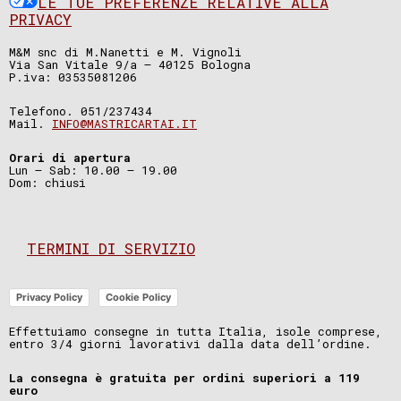
LE TUE PREFERENZE RELATIVE ALLA
PRIVACY
M&M snc di M.Nanetti e M. Vignoli
Via San Vitale 9/a – 40125 Bologna
P.iva: 03535081206
Telefono. 051/237434
Mail.
INFO@MASTRICARTAI.IT
Orari di apertura
Lun – Sab: 10.00 – 19.00
Dom: chiusi
TERMINI DI SERVIZIO
Privacy Policy
Cookie Policy
Effettuiamo consegne in tutta Italia, isole comprese,
entro 3/4 giorni lavorativi dalla data dell’ordine.
La consegna è gratuita per ordini superiori a 119
euro