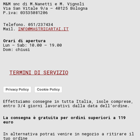
M&M snc di M.Nanetti e M. Vignoli
Via San Vitale 9/a – 40125 Bologna
P.iva: 03535081206
Telefono. 051/237434
Mail.
INFO@MASTRICARTAI.IT
Orari di apertura
Lun – Sab: 10.00 – 19.00
Dom: chiusi
TERMINI DI SERVIZIO
Privacy Policy
Cookie Policy
Effettuiamo consegne in tutta Italia, isole comprese,
entro 3/4 giorni lavorativi dalla data dell’ordine.
La consegna è gratuita per ordini superiori a 119
euro
In alternativa potrai venire in negozio a ritirare il
tuo ordine