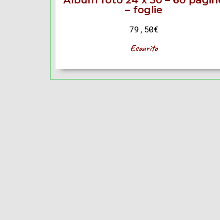
Album foto 24 x 30 – 60 pagin
– foglie
79,50
€
Esaurito