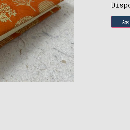
Disp
Agg