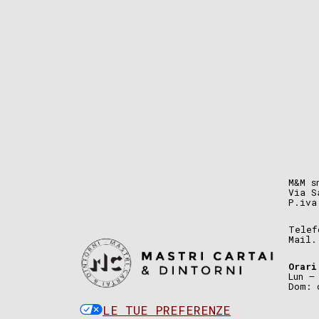
M&M s
Via S
P.iva
Telef
Mail
Orari
Lun –
Dom: 
LE TUE PREFERENZE