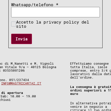
Whatsapp/telefono
*
Accetto la privacy policy del
sito
Invia
nc di M.Nanetti e M. Vignoli
Effettuiamo consegne 
an Vitale 9/a – 40125 Bologna
tutta Italia, isole
: 03535081206
comprese, entro 3/4 
lavorativi dalla dat
dell’ordine.
ono. 051/237434
.
INFO@MASTRICARTAI.IT
La consegna è gratui
ordini superiori a 1
 di apertura
euro
 Sab: 10.00 – 19.00
chiusi
In alternativa potra
venire in negozio a
ritirare il tuo ordi