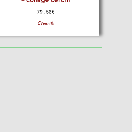
– collage cerchi
79,50
€
Esaurito