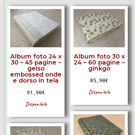
Album foto 24 x
Album foto 30 x
30 – 45 pagine –
24 – 60 pagine –
gelso
ginkgo
embossed onde
e dorso in tela
85,90
€
Disponibile
91,90
€
Disponibile