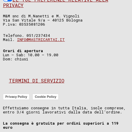
PRIVACY
M&M snc di M.Nanetti e M. Vignoli
Via San Vitale 9/a – 40125 Bologna
P.iva: 03535081206
Telefono. 051/237434
Mail.
INFO@MASTRICARTAI.IT
Orari di apertura
Lun – Sab: 10.00 – 19.00
Dom: chiusi
TERMINI DI SERVIZIO
Privacy Policy
Cookie Policy
Effettuiamo consegne in tutta Italia, isole comprese,
entro 3/4 giorni lavorativi dalla data dell’ordine.
La consegna è gratuita per ordini superiori a 119
euro