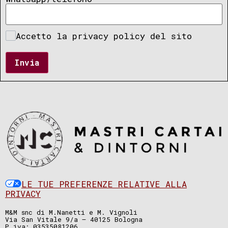
Accetto la privacy policy del sito
Invia
LE TUE PREFERENZE RELATIVE ALLA
PRIVACY
M&M snc di M.Nanetti e M. Vignoli
Via San Vitale 9/a – 40125 Bologna
P.iva: 03535081206